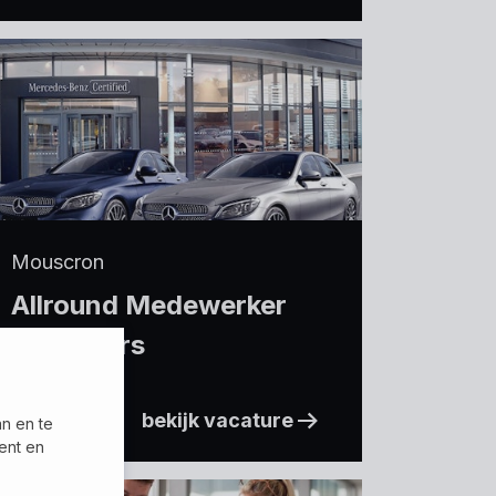
Mouscron
Allround Medewerker
Used Cars
bekijk vacature
an en te
ent en