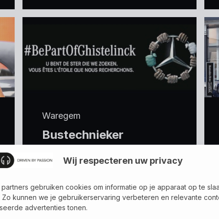
Waregem
Bustechnieker
Wij respecteren uw privacy
bekijk vacature
 partners gebruiken cookies om informatie op je apparaat op te sla
 Zo kunnen we je gebruikerservaring verbeteren en relevante cont
seerde advertenties tonen.