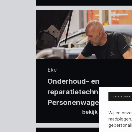
Eke
Onderhoud- en
reparatietechnieker
Personenwagens Eke
bekijk vacature
Wij en onze
raadplegen.
gepersonali