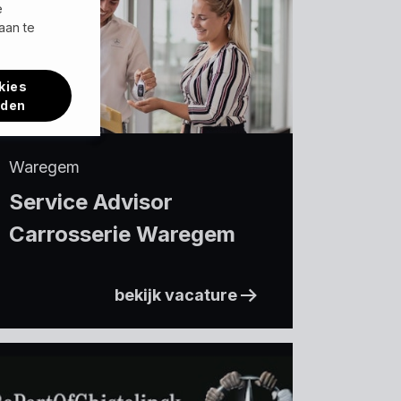
e
aan te
kies
rden
Waregem
Service Advisor
Carrosserie Waregem
bekijk vacature