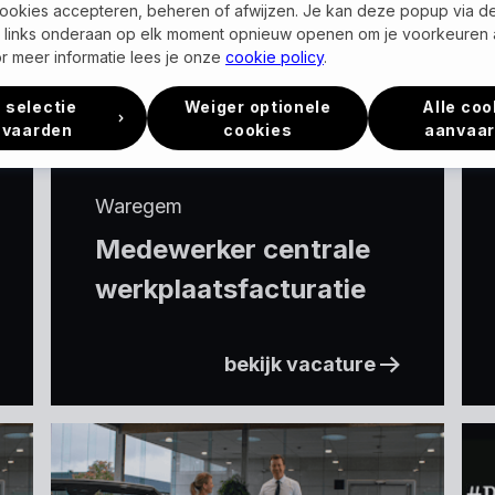
ookies accepteren, beheren of afwijzen. Je kan deze popup via d
links onderaan op elk moment opnieuw openen om je voorkeuren 
r meer informatie lees je onze
cookie policy
.
 selectie
Weiger optionele
Alle coo
nvaarden
cookies
aanvaa
Waregem
Medewerker centrale
werkplaatsfacturatie
bekijk vacature