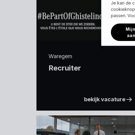
Je kan de c
cookieknop 
passen. Voo
Mijn
aa
Waregem
Recruiter
bekijk vacature